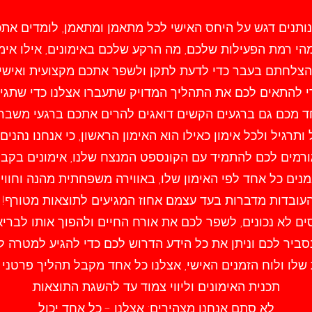
נחנו בHot spot נותנים דגש על היחס האישי לכל מתאמן ומתאמן, לומדי
מהי רמת הפעילות שלכם, מה הרקע שלכם באימונים, אילו אי
הצלחתם בעבר כדי לדעת לתקן ולשפר אתכם מקצועית ואישי
די להתאים לכם את התהליך המדויק שתעברו אצלנו כדי שתגיע
ד מכם גם ברגעים הקשים דואגים להרים אתכם ברגעי משבר של
תרגיל ולכל אימון כאילו הוא האימון הראשון, כי אנחנו נהני
ים כל אחד לפי האימון שלו, באווירה משפחתית מהנה וחווי
עובדות מדברות בעד עצמם אחוז המגיעים לתוצאות מטורף!
ים לא נכונים, לשפר לכם את אורח החיים ולהפוך אותו לבריא
נסביר לכם וניתן את כל הידע הדרוש לכם כדי להגיע למטרה לג
 שלו ולוח הזמנים האישי, אצלנו כל אחד מקבל תהליך פרטני
תכנית האימונים וליווי צמוד עד להשגת התוצאות.
לא סתם אנחנו מצהירים: אצלנו - כל אחד יכול.