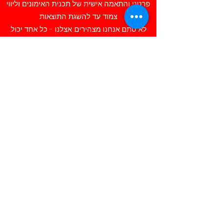
פרטני והתאמה אישית של תכנית האימונים וליווי
צמוד עד להשגת התוצאות.
לא סתם אנחנו מצהירים: אצלנו - כל אחד יכול.
כתובת: יהודה הלוי 62 גבעת שמואל
טלפון:
0506290629
המייל שלנו:
hotspotstudio18@gmail.com